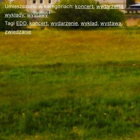
2022
Umieszczono w kategoriach:
koncert
,
wydarzenia
,
wykłady
,
wystawy
Tagi
EDD
,
koncert
,
wydarzenie
,
wykład
,
wystawa
,
zwiedzanie